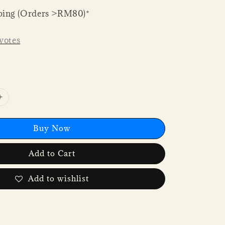
ping (Orders >RM80)*
votes
Buy Now
Add to Cart
Add to wishlist