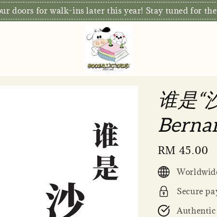
r doors for walk-ins later this year! Stay tuned for the
谁是“
Berna
Regular
RM 45.00
price
Worldwide
Secure pa
Authentic