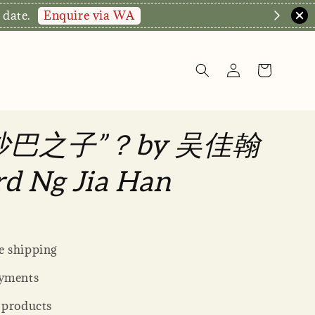
Enquire via WA
 date.
沙巴之子”？by 吴佳翰
rd Ng Jia Han
 shipping
yments
 products