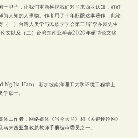
国一甲子，让我们重新检视我们对马来西亚认知，好好
鲜为人知的人事物。作者用了十年酝酿这本著作，此论
得（一）台湾人类学与民族学学会第三届"李亦园先生
奖论文以及（二）台湾东南亚学会2020年硕博论文奖。
rd Ng Jia Han） 新加坡南洋理工大学环境工程学士，
类学硕士。
媒体工作者，网络媒体《当今大马》和《关键评论网》
及马来西亚董教总教师手册编审委员之一。