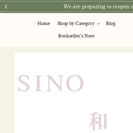
We are preparing to reopen ou
Home
Shop by Category
Blog
Bookseller's Note