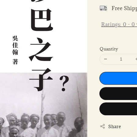
Free Ship
Ratings:
0
-
0
Quantity
Share